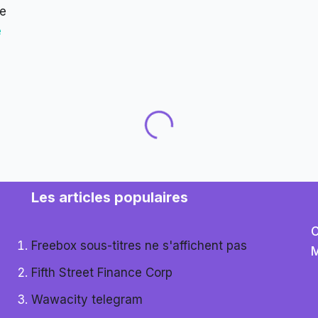
le
e
Les articles populaires
C
Freebox sous-titres ne s'affichent pas
M
Fifth Street Finance Corp
Wawacity telegram